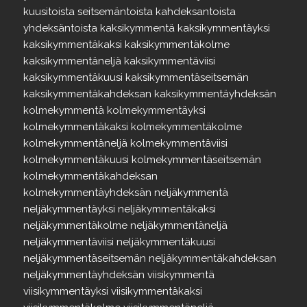
kuusitoista
seitsemäntoista
kahdeksantoista
yhdeksäntoista
kaksikymmentä
kaksikymmentäyksi
kaksikymmentäkaksi
kaksikymmentäkolme
kaksikymmentäneljä
kaksikymmentäviisi
kaksikymmentäkuusi
kaksikymmentäseitsemän
kaksikymmentäkahdeksan
kaksikymmentäyhdeksän
kolmekymmentä
kolmekymmentäyksi
kolmekymmentäkaksi
kolmekymmentäkolme
kolmekymmentäneljä
kolmekymmentäviisi
kolmekymmentäkuusi
kolmekymmentäseitsemän
kolmekymmentäkahdeksan
kolmekymmentäyhdeksän
neljäkymmentä
neljäkymmentäyksi
neljäkymmentäkaksi
neljäkymmentäkolme
neljäkymmentäneljä
neljäkymmentäviisi
neljäkymmentäkuusi
neljäkymmentäseitsemän
neljäkymmentäkahdeksan
neljäkymmentäyhdeksän
viisikymmentä
viisikymmentäyksi
viisikymmentäkaksi