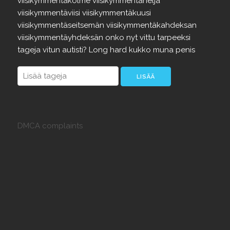
viisikymmentäkolme
viisikymmentäneljä
viisikymmentäviisi
viisikymmentäkuusi
viisikymmentäseitsemän
viisikymmentäkahdeksan
viisikymmentäyhdeksän
onko
nyt
vittu
tarpeeksi
tageja
vitun
autisti?
Long
hard
kukko
muna
penis
DMCA complaints