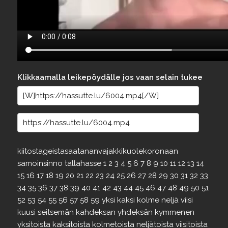
Klikkaamalla leikepöydälle jos vaan selain tukee
kiitostageistasaatananvajakkikuolekoronaan
samoinsinno
tallahasse
1
2
3
4
5
6
7
8
9
10
11
12
13
14
15
16
17
18
19
20
21
22
23
24
25
26
27
28
29
30
31
32
33
34
35
36
37
38
39
40
41
42
43
44
45
46
47
48
49
50
51
52
53
54
55
56
57
58
59
yksi
kaksi
kolme
neljä
viisi
kuusi
seitsemän
kahdeksan
yhdeksän
kymmenen
yksitoista
kaksitoista
kolmetoista
neljätoista
viisitoista