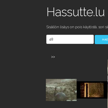
Hassutte.lu
Sisällön lisäys on pois käytöstä, sori si
>>