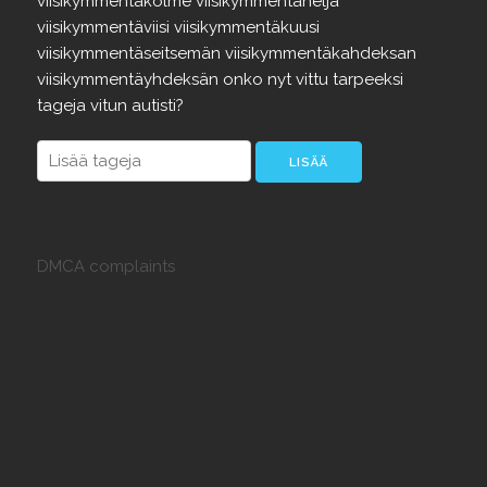
viisikymmentäkolme
viisikymmentäneljä
viisikymmentäviisi
viisikymmentäkuusi
viisikymmentäseitsemän
viisikymmentäkahdeksan
viisikymmentäyhdeksän
onko
nyt
vittu
tarpeeksi
tageja
vitun
autisti?
DMCA complaints