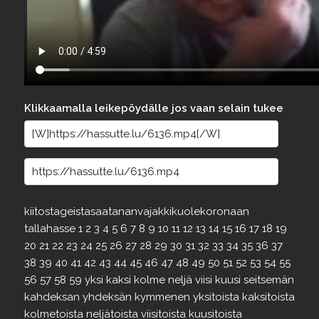
Klikkaamalla leikepöydälle jos vaan selain tukee
kiitostageistasaatananvajakkikuolekoronaan
tallahasse
1
2
3
4
5
6
7
8
9
10
11
12
13
14
15
16
17
18
19
20
21
22
23
24
25
26
27
28
29
30
31
32
33
34
35
36
37
38
39
40
41
42
43
44
45
46
47
48
49
50
51
52
53
54
55
56
57
58
59
yksi
kaksi
kolme
neljä
viisi
kuusi
seitsemän
kahdeksan
yhdeksän
kymmenen
yksitoista
kaksitoista
kolmetoista
neljätoista
viisitoista
kuusitoista