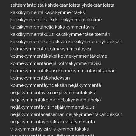
seitsemäntoista
kahdeksantoista
yhdeksäntoista
kaksikymmentä
kaksikymmentäyksi
kaksikymmentäkaksi
kaksikymmentäkolme
kaksikymmentäneljä
kaksikymmentäviisi
kaksikymmentäkuusi
kaksikymmentäseitsemän
kaksikymmentäkahdeksan
kaksikymmentäyhdeksän
kolmekymmentä
kolmekymmentäyksi
kolmekymmentäkaksi
kolmekymmentäkolme
kolmekymmentäneljä
kolmekymmentäviisi
kolmekymmentäkuusi
kolmekymmentäseitsemän
kolmekymmentäkahdeksan
kolmekymmentäyhdeksän
neljäkymmentä
neljäkymmentäyksi
neljäkymmentäkaksi
neljäkymmentäkolme
neljäkymmentäneljä
neljäkymmentäviisi
neljäkymmentäkuusi
neljäkymmentäseitsemän
neljäkymmentäkahdeksan
neljäkymmentäyhdeksän
viisikymmentä
viisikymmentäyksi
viisikymmentäkaksi