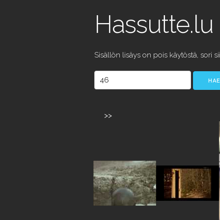
Hassutte.lu
Sisällön lisäys on pois käytöstä, sori si
>>