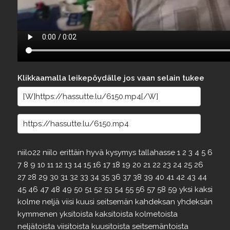
Klikkaamalla leikepöydälle jos vaan selain tukee
niilo22
niilo
erittäin
hyvä
kysymys
tallahasse
1
2
3
4
5
6
7
8
9
10
11
12
13
14
15
16
17
18
19
20
21
22
23
24
25
26
27
28
29
30
31
32
33
34
35
36
37
38
39
40
41
42
43
44
45
46
47
48
49
50
51
52
53
54
55
56
57
58
59
yksi
kaksi
kolme
neljä
viisi
kuusi
seitsemän
kahdeksan
yhdeksän
kymmenen
yksitoista
kaksitoista
kolmetoista
neljätoista
viisitoista
kuusitoista
seitsemäntoista