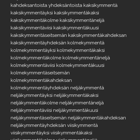
kahdeksantoista
yhdeksäntoista
kaksikymmentä
kaksikymmentäyksi
kaksikymmentäkaksi
kaksikymmentäkolme
kaksikymmentäneljä
kaksikymmentäviisi
kaksikymmentäkuusi
kaksikymmentäseitsemän
kaksikymmentäkahdeksan
kaksikymmentäyhdeksän
kolmekymmentä
kolmekymmentäyksi
kolmekymmentäkaksi
kolmekymmentäkolme
kolmekymmentäneljä
kolmekymmentäviisi
kolmekymmentäkuusi
kolmekymmentäseitsemän
kolmekymmentäkahdeksan
kolmekymmentäyhdeksän
neljäkymmentä
neljäkymmentäyksi
neljäkymmentäkaksi
neljäkymmentäkolme
neljäkymmentäneljä
neljäkymmentäviisi
neljäkymmentäkuusi
neljäkymmentäseitsemän
neljäkymmentäkahdeksan
neljäkymmentäyhdeksän
viisikymmentä
viisikymmentäyksi
viisikymmentäkaksi