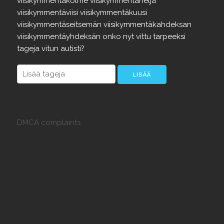
viisikymmentäkolme
viisikymmentäneljä
viisikymmentäviisi
viisikymmentäkuusi
viisikymmentäseitsemän
viisikymmentäkahdeksan
viisikymmentäyhdeksän
onko
nyt
vittu
tarpeeksi
tageja
vitun
autisti?
DMCA complaints