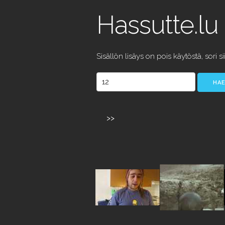
Hassutte.lu
Sisällön lisäys on pois käytöstä, sori si
>>