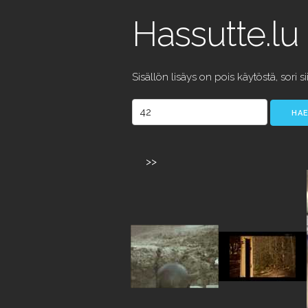
Hassutte.lu
Sisällön lisäys on pois käytöstä, sori si
>>