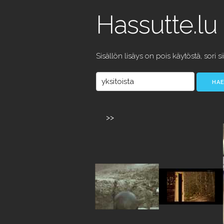
Hassutte.lu
Sisällön lisäys on pois käytöstä, sori si
>>