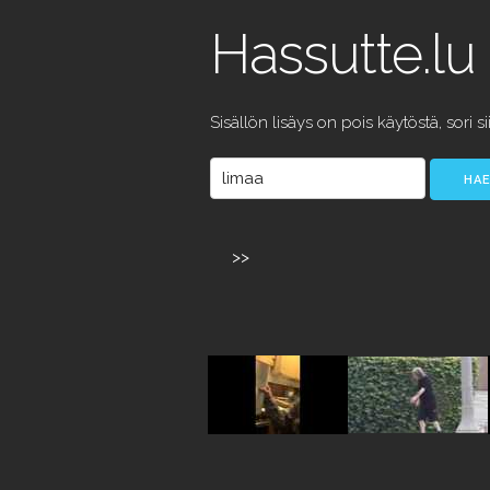
Hassutte.lu
Sisällön lisäys on pois käytöstä, sori si
>>