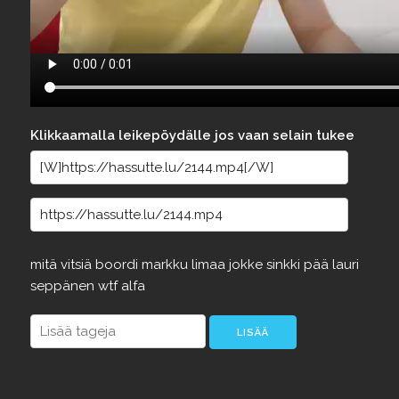
Klikkaamalla leikepöydälle jos vaan selain tukee
mitä
vitsiä
boordi
markku
limaa
jokke
sinkki
pää
lauri
seppänen
wtf
alfa