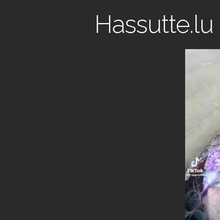
Hassutte.lu