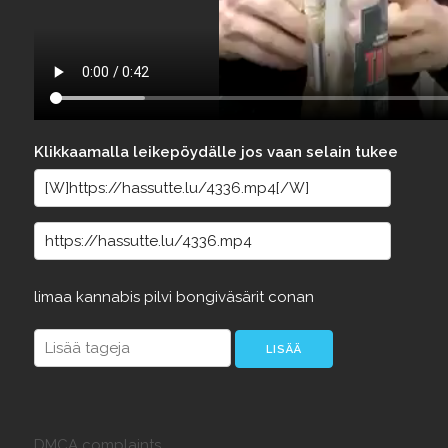
Klikkaamalla leikepöydälle jos vaan selain tukee
limaa
kannabis
pilvi
bongiväsärit
conan
DMCA complaints