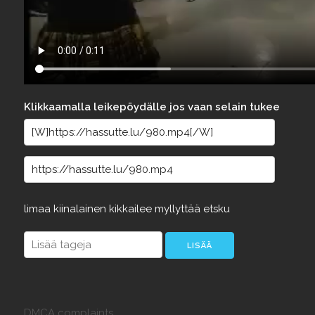
Klikkaamalla leikepöydälle jos vaan selain tukee
limaa
kiinalainen
kikkailee
myllyttää
etsku
DMCA complaints