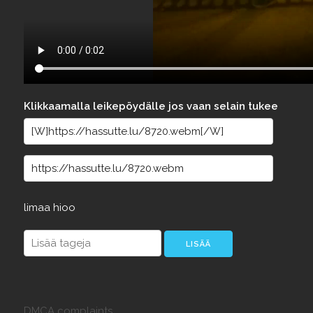
Klikkaamalla leikepöydälle jos vaan selain tukee
limaa
hioo
DMCA complaints