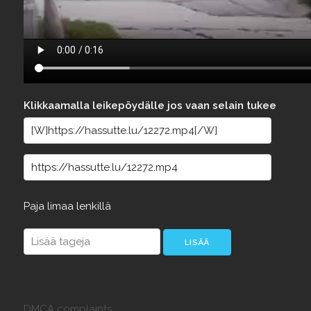
Klikkaamalla leikepöydälle jos vaan selain tukee
Paja
limaa
lenkillä
DMCA complaints