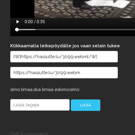
Klikkaamalla leikepöydälle jos vaan selain tukee
simo.limaa.ska
limaa
eskimosimo
DMCA complaints