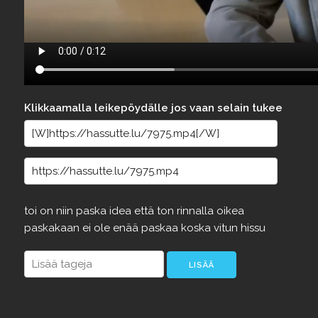
Klikkaamalla leikepöydälle jos vaan selain tukee
toi
on
niin
paska
idea
että
ton
rinnalla
oikea
paskakaan
ei
ole
enää
paskaa
koska
vitun
hissu