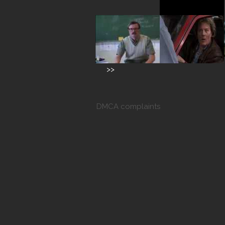
>>
DMCA complaints