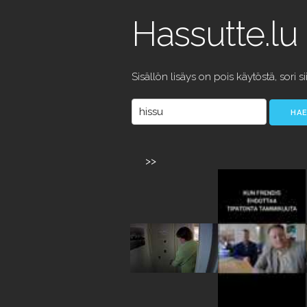
Hassutte.lu
Sisällön lisäys on pois käytöstä, sori si
>>