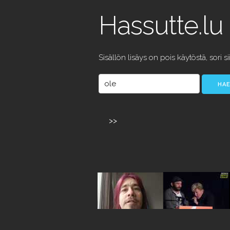
Hassutte.lu
Sisällön lisäys on pois käytöstä, sori si
>>