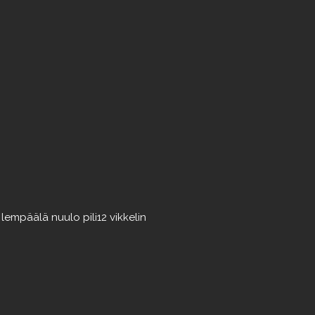
a
lempäälä
nuulo
pili12
vikkelin