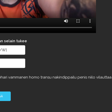
an selain tukee
ehari
vammanen
homo
transu
nakindippailu
penis
niilo
vilautta