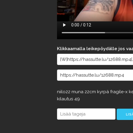
Klikkaamalla leikepöydälle jos va
niilo22
muna
22cm
kyrpä
fragile-x
k
kilautus
49