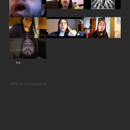
>>
DMCA complaints