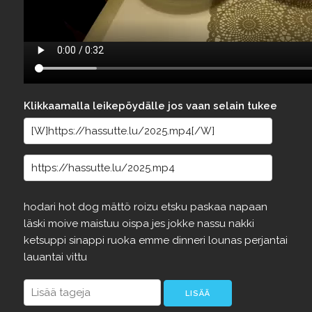
Klikkaamalla leikepöydälle jos vaan selain tukee
hodari
hot
dog
mättö
roizu
etsku
paskaa
napaan
läski
moive
maistuu
oispa
jes
jokke
nassu
nakki
ketsuppi
sinappi
ruoka
emme
dinneri
lounas
perjantai
lauantai
vittu