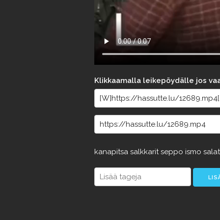
Klikkaamalla leikepöydälle jos va
kanapitsa
salkkarit
seppo
ismo
sala