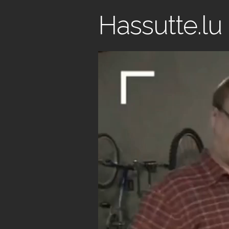
Hassutte.lu