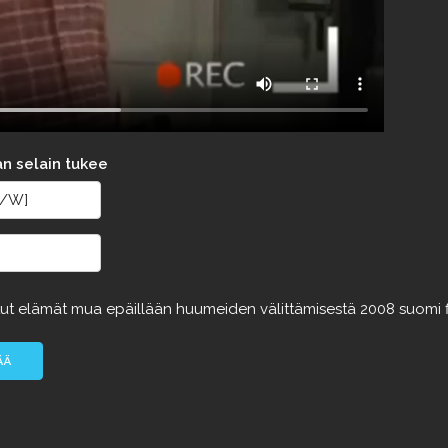
an selain tukee
tut
elämät
mua
epäillään
huumeiden
välittämisestä
2008
suomi