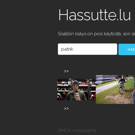
Hassutte.lu
Sisällön lisäys on pois käytöstä, sori si
>>
>>
DMCA complaints