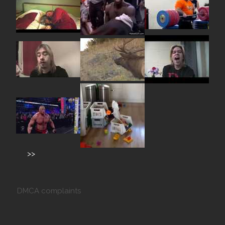
>>
DMCA complaints