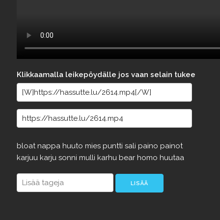
Klikkaamalla leikepöydälle jos vaan selain tukee
bloat
nappa
huuto
mies
puntti
sali
paino
painot
karjuu
karju
sonni
mulli
karhu
bear
homo
huutaa