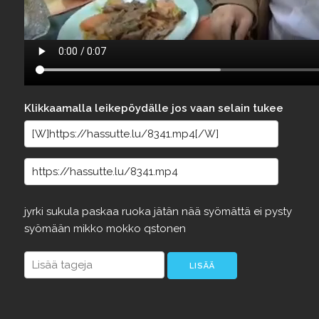
Klikkaamalla leikepöydälle jos vaan selain tukee
jyrki
sukula
paskaa
ruoka
jätän
nää
syömättä
ei
pysty
syömään
mikko
mokko
qstonen