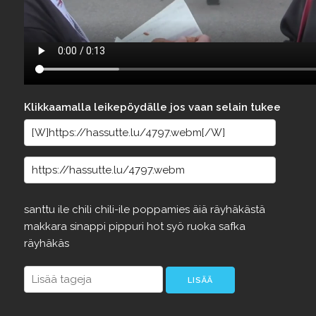
Klikkaamalla leikepöydälle jos vaan selain tukee
santtu
ile
chili
chili-ile
poppamies
äiä
räyhäkästä
makkara
sinappi
pippuri
hot
syö
ruoka
safka
räyhäkäs