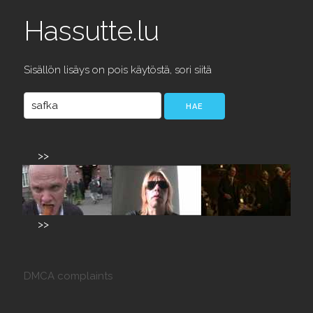
Hassutte.lu
Sisällön lisäys on pois käytöstä, sori siitä
>>
>>
DMCA complaints