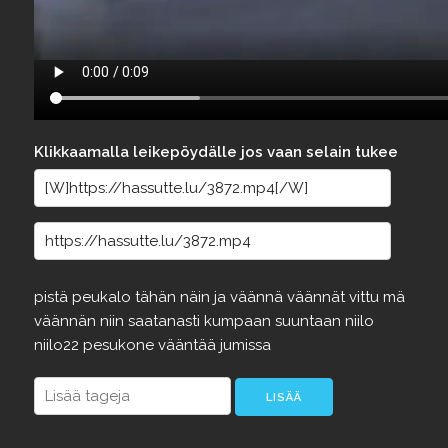
Klikkaamalla leikepöydälle jos vaan selain tukee
pistä
peukalo
tähän
näin
ja
väännä
väännät
vittu
mä
väännän
niin
saatanasti
kumpaan
suuntaan
niilo
niilo22
pesukone
vääntää
jumissa