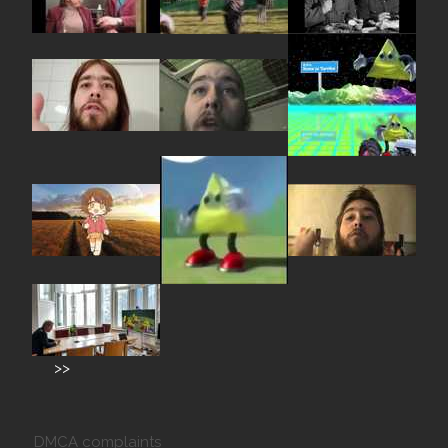
>>
DMCA complaints