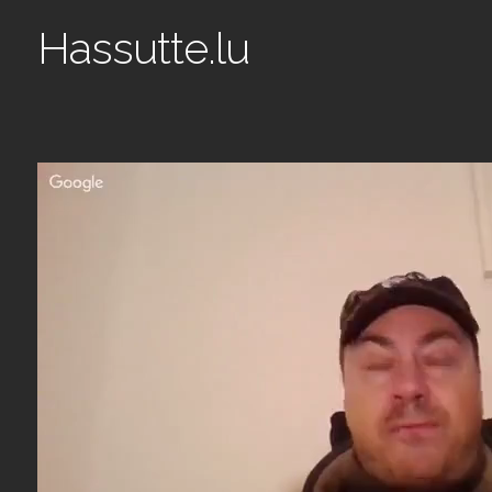
Hassutte.lu