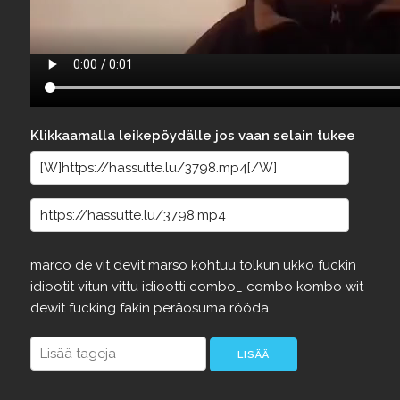
Klikkaamalla leikepöydälle jos vaan selain tukee
marco
de
vit
devit
marso
kohtuu
tolkun
ukko
fuckin
idiootit
vitun
vittu
idiootti
combo_
combo
kombo
wit
dewit
fucking
fakin
peräosuma
rööda