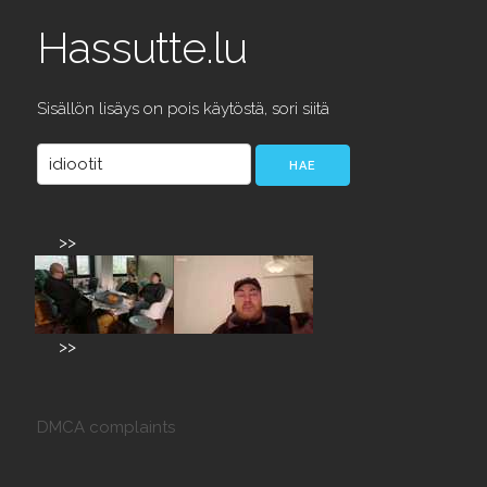
Hassutte.lu
Sisällön lisäys on pois käytöstä, sori siitä
>>
>>
DMCA complaints