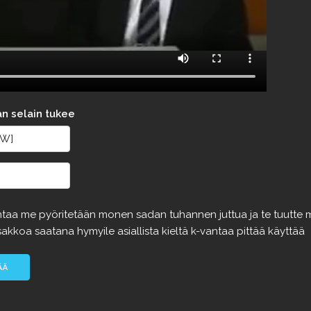
an selain tukee
ntaa
me
pyöritetään
monen
sadan
tuhannen
juttua
ja
te
tuutte
sakkoa
saatana
hymyile
asiallista
kieltä
k-vantaa
pittää
käyttää