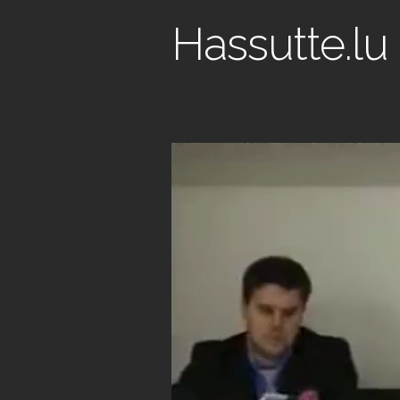
Hassutte.lu