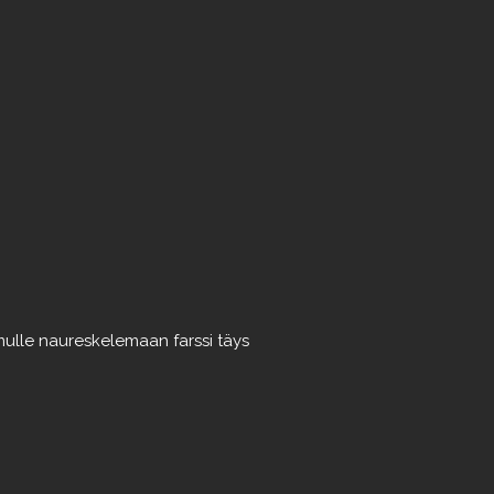
mulle
naureskelemaan
farssi
täys