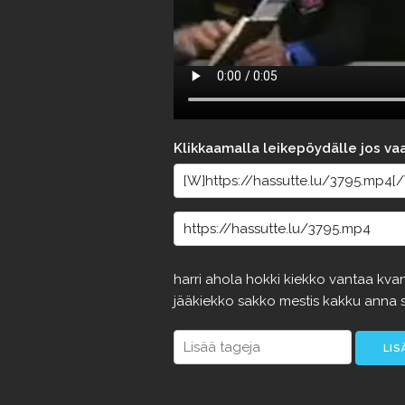
Klikkaamalla leikepöydälle jos va
harri
ahola
hokki
kiekko
vantaa
kva
jääkiekko
sakko
mestis
kakku
anna