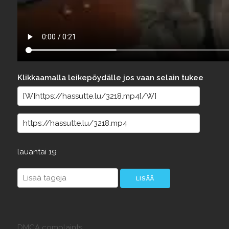
Klikkaamalla leikepöydälle jos vaan selain tukee
lauantai
19
DMCA complaints