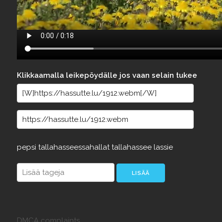
Klikkaamalla leikepöydälle jos vaan selain tukee
pepsi
tallahasseessahallat
tallahassee
lassie
DMCA complaints