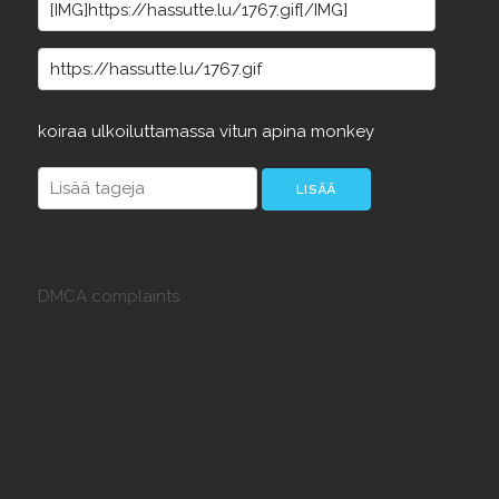
koiraa
ulkoiluttamassa
vitun
apina
monkey
DMCA complaints