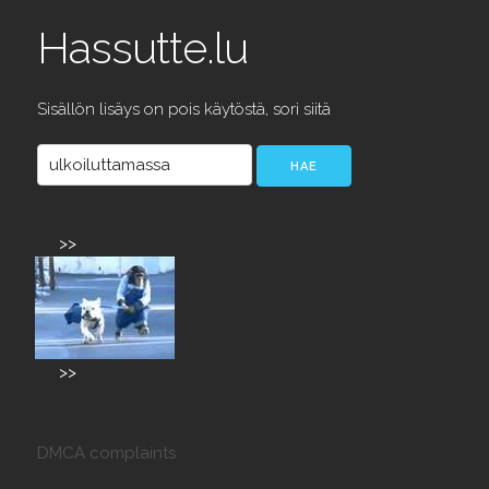
Hassutte.lu
Sisällön lisäys on pois käytöstä, sori siitä
>>
>>
DMCA complaints