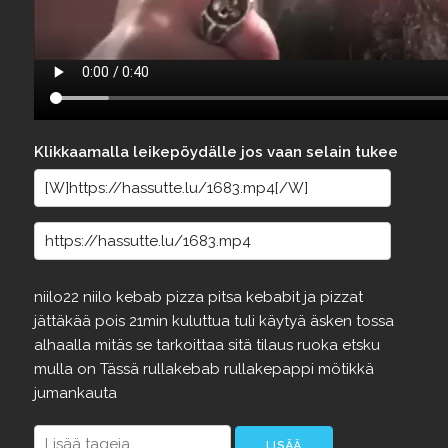
Klikkaamalla leikepöydälle jos vaan selain tukee
niilo22
niilo
kebab
pizza
pitsa
kebabit
ja
pizzat
jättäkää
pois
21min
kuluttua
tuli
käytyä
äsken
tossa
alhaalla
mitäs
se
tarkoittaa
sitä
tilaus
ruoka
etsku
mulla
on
Tässä
rullakebab
rullakepappi
mötikkä
jumankauta