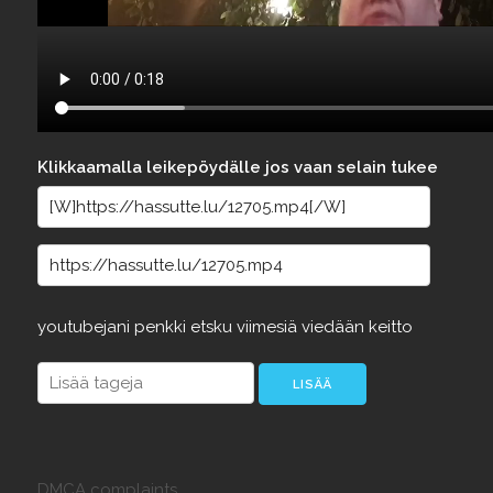
Klikkaamalla leikepöydälle jos vaan selain tukee
youtubejani
penkki
etsku
viimesiä
viedään
keitto
DMCA complaints