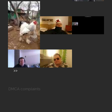
>>
DMCA complaints