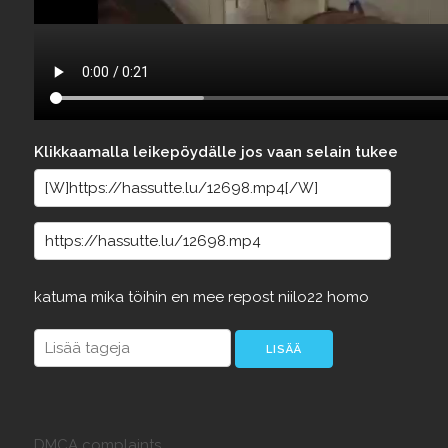
Klikkaamalla leikepöydälle jos vaan selain tukee
katuma
mika
töihin
en
mee
repost
niilo22
homo
DMCA complaints