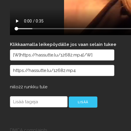
Klikkaamalla leikepöydälle jos vaan selain tukee
niilo22
runkku
tule
DMCA complaints