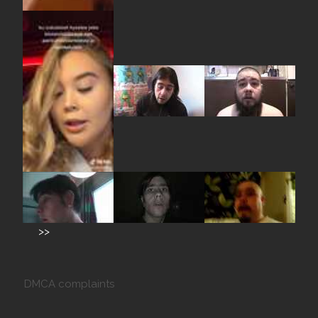
>>
DMCA complaints