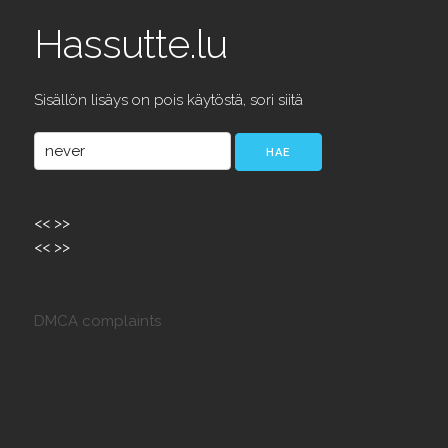
Hassutte.lu
Sisällön lisäys on pois käytöstä, sori siitä
<<
>>
<<
>>
DMCA complaints