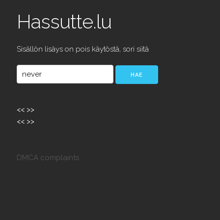
Hassutte.lu
Sisällön lisäys on pois käytöstä, sori siitä
<<
>>
<<
>>
DMCA complaints