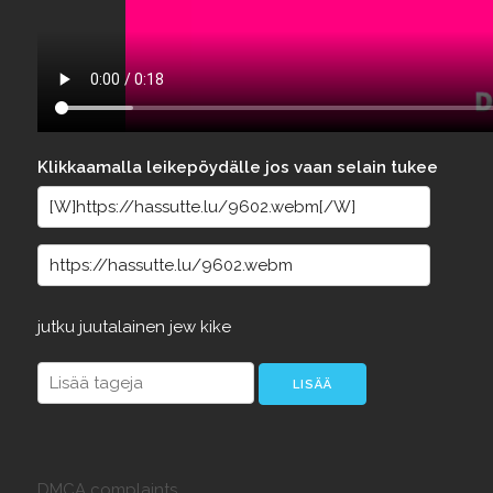
Klikkaamalla leikepöydälle jos vaan selain tukee
jutku
juutalainen
jew
kike
DMCA complaints