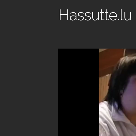
Hassutte.lu