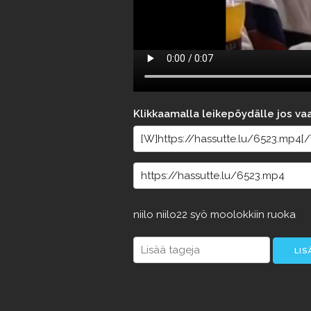
Klikkaamalla leikepöydälle jos va
niilo
niilo22
syö
moolokkiin
ruoka