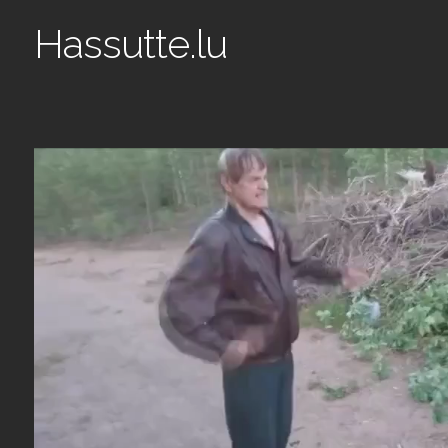
Hassutte.lu