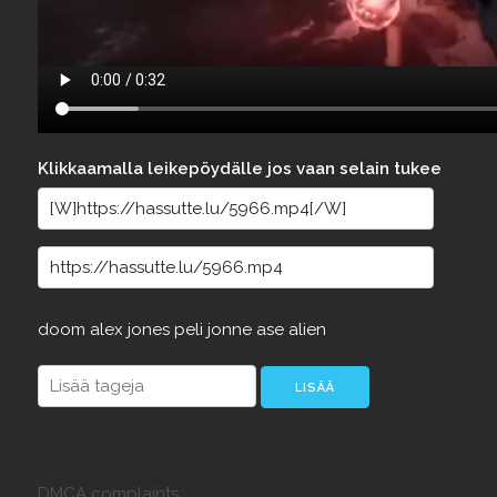
Klikkaamalla leikepöydälle jos vaan selain tukee
doom
alex
jones
peli
jonne
ase
alien
DMCA complaints